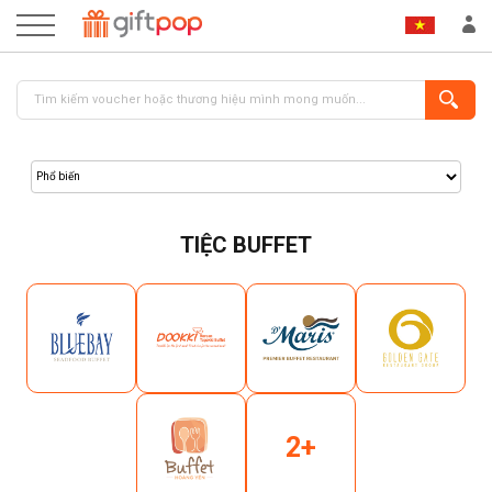
TIỆC BUFFET
ĐĂNG NHẬP
ĐĂNG KÝ
2+