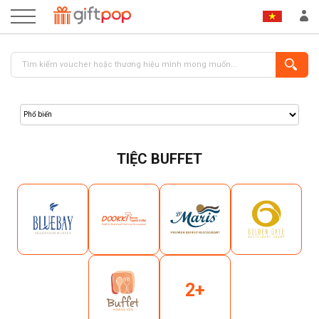
TIỆC BUFFET
ĐĂNG NHẬP
ĐĂNG KÝ
2+