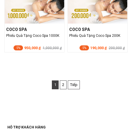
COCO SPA
COCO SPA
Phiếu Quà Tặng Coco Spa 1000K
Phiếu Quà Tặng Coco Spa 200K
950,000
190,000
đ
1,000,000
đ
200,000
đ
đ
5%
5%
1
2
Tiếp
HỖ TRỢ KHÁCH HÀNG