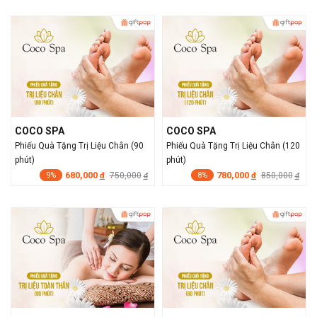
COCO SPA
COCO SPA
Phiếu Quà Tặng Trị Liệu Chân (90
Phiếu Quà Tặng Trị Liệu Chân (120
phút)
phút)
680,000
780,000
đ
750,000
đ
850,000
đ
đ
9%
8%