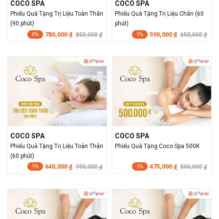
COCO SPA
COCO SPA
Phiếu Quà Tặng Trị Liệu Toàn Thân
Phiếu Quà Tặng Trị Liệu Chân (60
(90 phút)
phút)
780,000
590,000
đ
850,000
đ
650,000
đ
đ
8%
9%
COCO SPA
COCO SPA
Phiếu Quà Tặng Trị Liệu Toàn Thân
Phiếu Quà Tặng Coco Spa 500K
(60 phút)
640,000
475,000
đ
700,000
đ
500,000
đ
đ
9%
5%