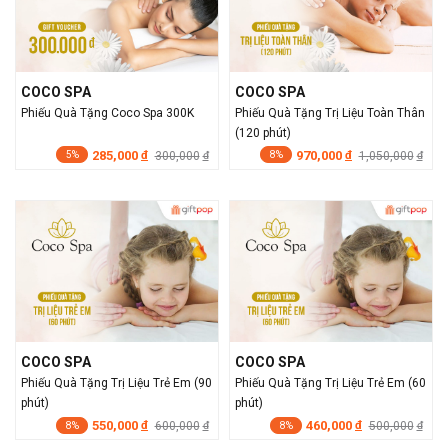
COCO SPA
COCO SPA
Phiếu Quà Tặng Coco Spa 300K
Phiếu Quà Tặng Trị Liệu Toàn Thân
(120 phút)
285,000
970,000
đ
300,000
đ
1,050,000
đ
đ
5%
8%
COCO SPA
COCO SPA
Phiếu Quà Tặng Trị Liệu Trẻ Em (90
Phiếu Quà Tặng Trị Liệu Trẻ Em (60
phút)
phút)
550,000
460,000
đ
600,000
đ
500,000
đ
đ
8%
8%