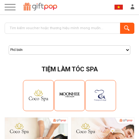
TIỆM LÀM TÓC SPA
ĐĂNG NHẬP
ĐĂNG KÝ