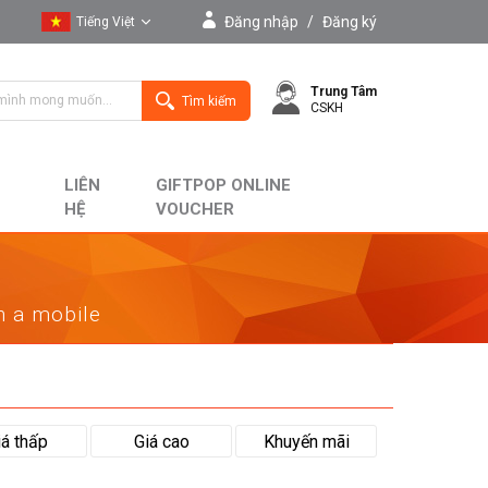
Đăng nhập
/
Đăng ký
Tiếng Việt
Tiếng Việt
Trung Tâm
English
Tìm kiếm
CSKH
LIÊN
GIFTPOP ONLINE
HỆ
VOUCHER
on a mobile
iá thấp
Giá cao
Khuyến mãi