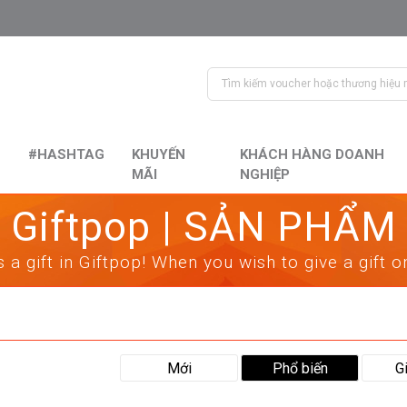
#HASHTAG
KHUYẾN
KHÁCH HÀNG DOANH
MÃI
NGHIỆP
Giftpop | SẢN PHẨM
 a gift in Giftpop! When you wish to give a gift 
Mới
Phổ biến
G