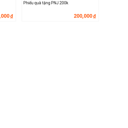
Phiếu quà tặng PNJ 200k
,000
200,000
đ
đ