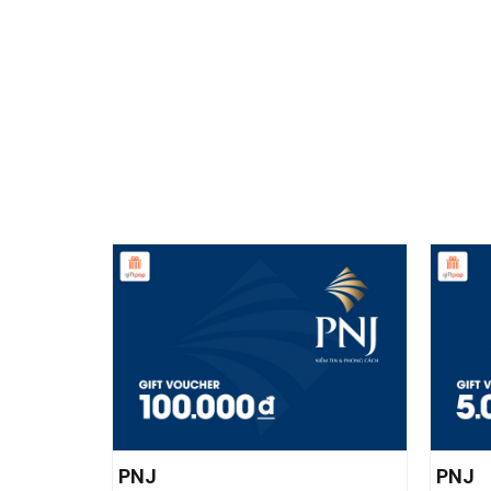
PNJ
PNJ