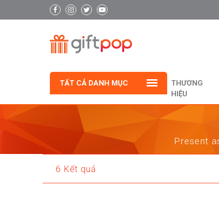
TẤT CẢ DANH MỤC
THƯƠNG
HIỆU
Present as
6 Kết quả