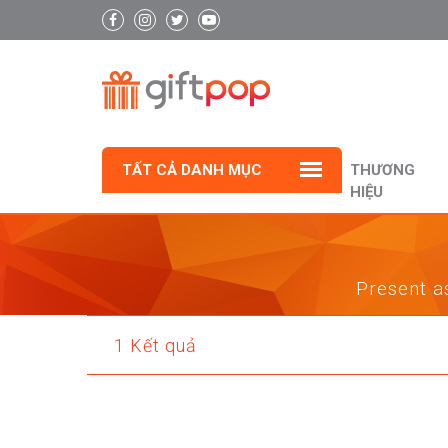
TẤT CẢ DANH MỤC
THƯƠNG
HIỆU
Present as
1 Kết quả