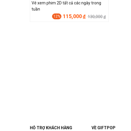
Vé xem phim 2D tất cả các ngày trong
tuần
115,000
đ
130,000
12%
đ
HỖ TRỢ KHÁCH HÀNG
VỀ GIFTPOP