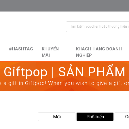
#HASHTAG
KHUYẾN
KHÁCH HÀNG DOANH
MÃI
NGHIỆP
Giftpop | SẢN PHẨM
 a gift in Giftpop! When you wish to give a gift 
Mới
Phổ biến
G