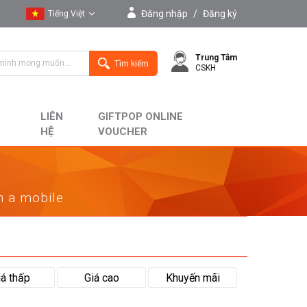
Đăng nhập
/
Đăng ký
Tiếng Việt
Tiếng Việt
Trung Tâm
English
Tìm kiếm
CSKH
LIÊN
GIFTPOP ONLINE
HỆ
VOUCHER
on a mobile
iá thấp
Giá cao
Khuyến mãi