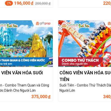
196,000
220
đ
200,000
2%
đ
 VIÊN VĂN HÓA SUỐI
CÔNG VIÊN VĂN HÓA SU
TIÊN
ên - Combo Tham Quan và Công
Suối Tiên - Combo Thử Thách D
ớc Dành Cho Người Lớn
Người Lớn
375,000
340
đ