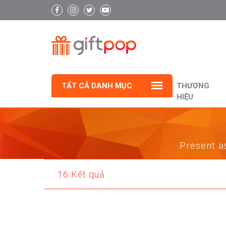
TẤT CẢ DANH MỤC
THƯƠNG
HIỆU
Present as
16 Kết quả