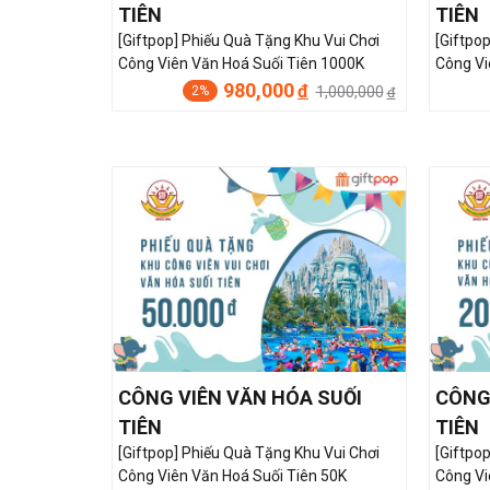
TIÊN
TIÊN
[Giftpop] Phiếu Quà Tặng Khu Vui Chơi
[Giftpo
Công Viên Văn Hoá Suối Tiên 1000K
Công Vi
980,000
đ
1,000,000
2%
đ
CÔNG VIÊN VĂN HÓA SUỐI
CÔNG
TIÊN
TIÊN
[Giftpop] Phiếu Quà Tặng Khu Vui Chơi
[Giftpo
Công Viên Văn Hoá Suối Tiên 50K
Công Vi