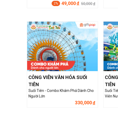
49,000
đ
50,000
2%
đ
CÔNG VIÊN VĂN HÓA SUỐI
CÔNG
TIÊN
TIÊN
Suối Tiên - Combo Khám Phá Dành Cho
Suối Ti
Người Lớn
Viên Nư
330,000
đ