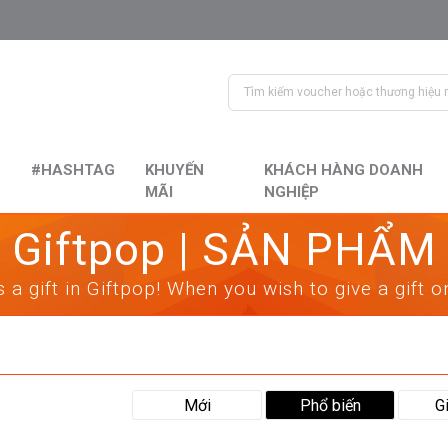
#HASHTAG
KHUYẾN
KHÁCH HÀNG DOANH
MÃI
NGHIỆP
Giftpop | SẢN PHẨM
 a gift in Giftpop! When you wish to give a gift 
Mới
Phổ biến
G