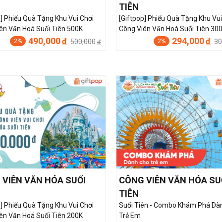
TIÊN
p] Phiếu Quà Tặng Khu Vui Chơi
[Giftpop] Phiếu Quà Tặng Khu Vui
ên Văn Hoá Suối Tiên 500K
Công Viên Văn Hoá Suối Tiên 30
490,000
294,000
đ
đ
500,000
30
2%
2%
đ
 VIÊN VĂN HÓA SUỐI
CÔNG VIÊN VĂN HÓA SU
TIÊN
p] Phiếu Quà Tặng Khu Vui Chơi
Suối Tiên - Combo Khám Phá Dà
ên Văn Hoá Suối Tiên 200K
Trẻ Em