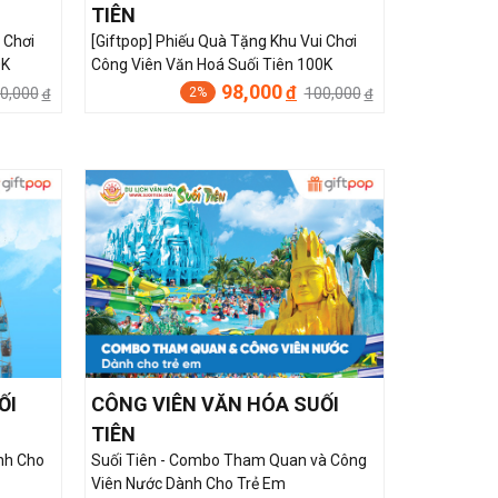
TIÊN
 Chơi
[Giftpop] Phiếu Quà Tặng Khu Vui Chơi
0K
Công Viên Văn Hoá Suối Tiên 100K
98,000
đ
0,000
100,000
2%
đ
đ
ỐI
CÔNG VIÊN VĂN HÓA SUỐI
TIÊN
nh Cho
Suối Tiên - Combo Tham Quan và Công
Viên Nước Dành Cho Trẻ Em