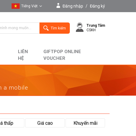
Đăng nhập
/
Đăng ký
Tiếng Việt
Tiếng Việt
Trung Tâm
English
Tìm kiếm
CSKH
LIÊN
GIFTPOP ONLINE
HỆ
VOUCHER
on a mobile
iá thấp
Giá cao
Khuyến mãi