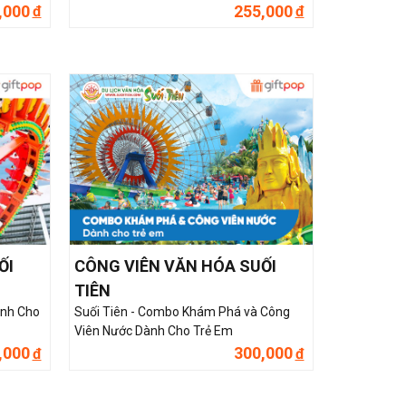
,000
255,000
đ
đ
ỐI
CÔNG VIÊN VĂN HÓA SUỐI
TIÊN
ành Cho
Suối Tiên - Combo Khám Phá và Công
Viên Nước Dành Cho Trẻ Em
,000
300,000
đ
đ