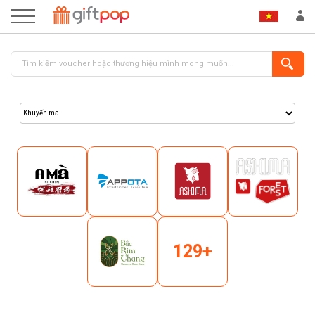
ĐĂNG NHẬP
ĐĂNG KÝ
129+