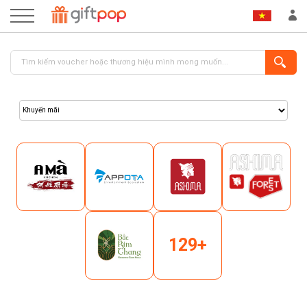
ĐĂNG NHẬP
ĐĂNG KÝ
129+