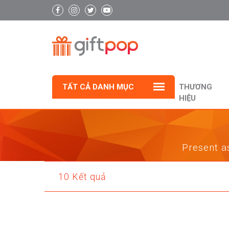
TẤT CẢ DANH MỤC
THƯƠNG
HIỆU
Present as
10 Kết quả