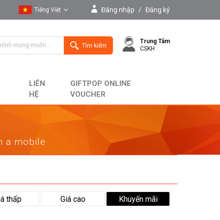
Đăng nhập
/
Đăng ký
Tiếng Việt
Tiếng Việt
Trung Tâm
English
Tìm kiếm
CSKH
LIÊN
GIFTPOP ONLINE
HỆ
VOUCHER
on a mobile
iá thấp
Giá cao
Khuyến mãi