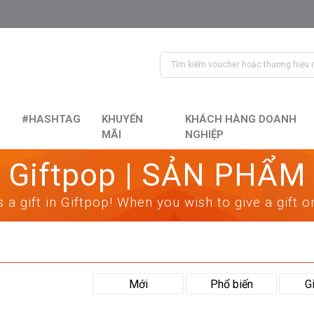
#HASHTAG
KHUYẾN
KHÁCH HÀNG DOANH
MÃI
NGHIỆP
Giftpop | SẢN PHẨM
 a gift in Giftpop! When you wish to give a gift 
Mới
Phổ biến
G