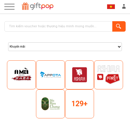
ĐĂNG NHẬP
ĐĂNG KÝ
129+