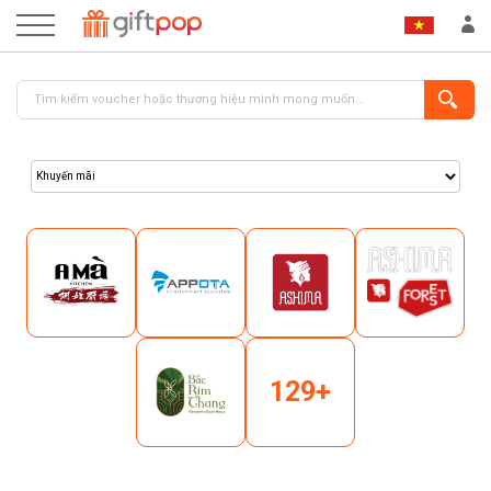
ĐĂNG NHẬP
ĐĂNG KÝ
129+