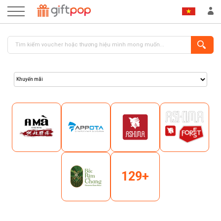
ĐĂNG NHẬP
ĐĂNG KÝ
129+