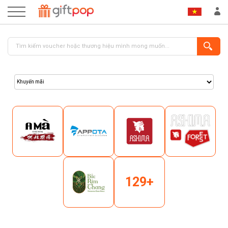
ĐĂNG NHẬP
ĐĂNG KÝ
129+