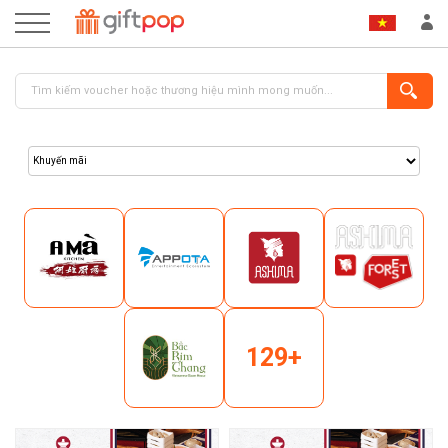
ĐĂNG NHẬP
ĐĂNG KÝ
129+