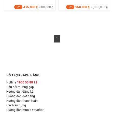
475,000
950,000
đ
500,000
đ
1,000,000
đ
đ
5%
5%
1
HỖ TRỢ KHÁCH HÀNG
Hotline
1900 55 88 12
Câu hỏi thường gặp
Hướng dẫn đăng ký
Hướng dẫn đặt hàng
Hướng dẫn thanh toán
Cách sử dụng
Hướng dẫn mua e-voucher