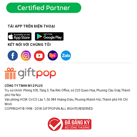
TẢI APP TRÊN ĐIỆN THOẠI
KẾT NỐI VỚI CHÚNG TÔI
CÔNG TY TNHH M12 PLUS
Trụ sở chính: Phòng 305, Tầng 3, Tòa Riki Office, số 225 Quan Hoa, Phường Cầu Giấy, Thành
phố Hà Nội.
Văn phòng HCM: CirCO Lầu 1, Số 384 Hoàng Diệu, Phường Khánh Hội, Thành phố Hồ Chí
Minh.
COPYRIGHT © 1998 - 2018 GIFTPOP.VN ALL RIGHTS RESERVED