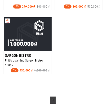
279,000
465,000
đ
300,000
đ
500,000
đ
đ
7%
7%
SARGON BISTRO
Phiếu quà tặng Sargon Bistro
1000k
930,000
đ
1,000,000
đ
7%
1