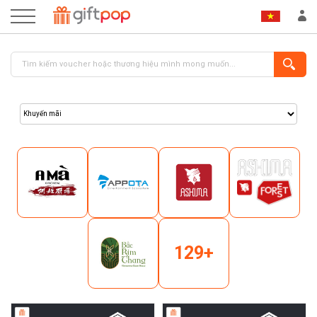
ĐĂNG NHẬP
ĐĂNG KÝ
129+