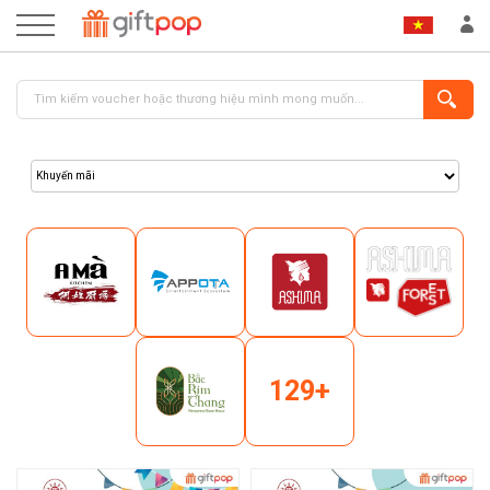
ĐĂNG NHẬP
ĐĂNG KÝ
129+