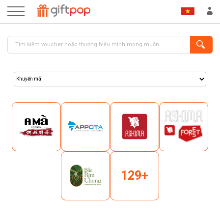
ĐĂNG NHẬP
ĐĂNG KÝ
129+