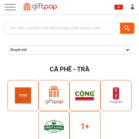
CÀ PHÊ - TRÀ
ĐĂNG NHẬP
ĐĂNG KÝ
1+