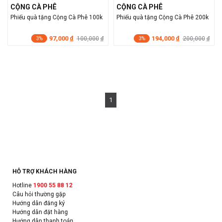
CỘNG CÀ PHÊ
CỘNG CÀ PHÊ
Phiếu quà tặng Cộng Cà Phê 100k
Phiếu quà tặng Cộng Cà Phê 200k
97,000
194,000
đ
100,000
đ
200,000
đ
đ
3%
3%
1
HỖ TRỢ KHÁCH HÀNG
Hotline
1900 55 88 12
Câu hỏi thường gặp
Hướng dẫn đăng ký
Hướng dẫn đặt hàng
Hướng dẫn thanh toán