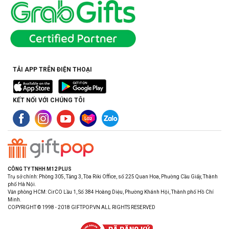
TẢI APP TRÊN ĐIỆN THOẠI
KẾT NỐI VỚI CHÚNG TÔI
CÔNG TY TNHH M12 PLUS
Trụ sở chính: Phòng 305, Tầng 3, Tòa Riki Office, số 225 Quan Hoa, Phường Cầu Giấy, Thành
phố Hà Nội.
Văn phòng HCM: CirCO Lầu 1, Số 384 Hoàng Diệu, Phường Khánh Hội, Thành phố Hồ Chí
Minh.
COPYRIGHT © 1998 - 2018 GIFTPOP.VN ALL RIGHTS RESERVED