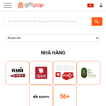
NHÀ HÀNG
ĐĂNG NHẬP
ĐĂNG KÝ
56+