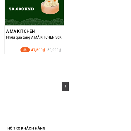
A MÀ KITCHEN
Phiếu quà tặng A MÀ KITCHEN 50K
47,500
đ
50,000
đ
5%
1
HỖ TRỢ KHÁCH HÀNG