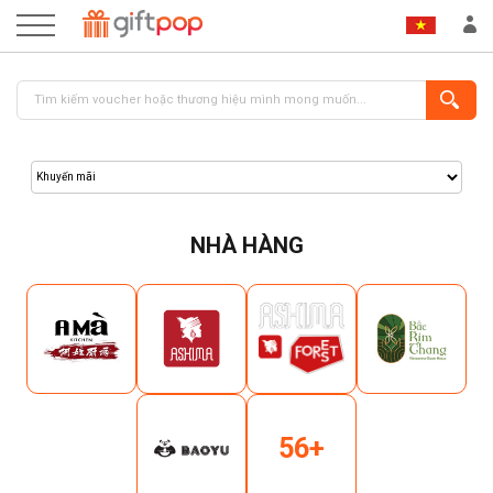
NHÀ HÀNG
ĐĂNG NHẬP
ĐĂNG KÝ
56+