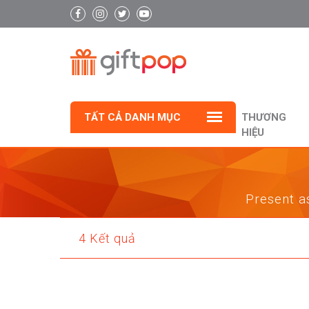
TẤT CẢ DANH MỤC
THƯƠNG
HIỆU
Present as
4 Kết quả