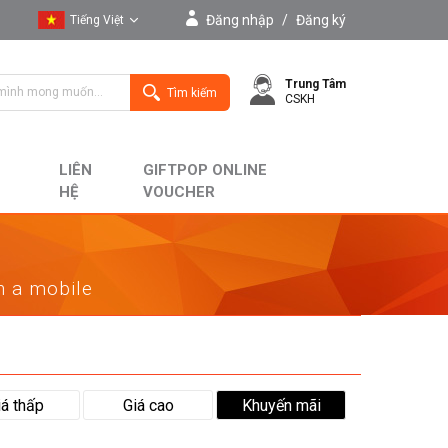
Đăng nhập
/
Đăng ký
Tiếng Việt
Tiếng Việt
Trung Tâm
English
Tìm kiếm
CSKH
LIÊN
GIFTPOP ONLINE
HỆ
VOUCHER
on a mobile
iá thấp
Giá cao
Khuyến mãi