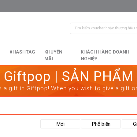
#HASHTAG
KHUYẾN
KHÁCH HÀNG DOANH
MÃI
NGHIỆP
Giftpop | SẢN PHẨM
 a gift in Giftpop! When you wish to give a gift 
Mới
Phổ biến
G