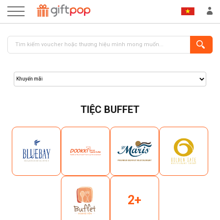
TIỆC BUFFET
ĐĂNG NHẬP
ĐĂNG KÝ
2+