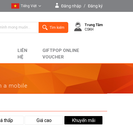
Đăng nhập
/
Đăng ký
Tiếng Việt
Tiếng Việt
Trung Tâm
English
Tìm kiếm
CSKH
LIÊN
GIFTPOP ONLINE
HỆ
VOUCHER
on a mobile
iá thấp
Giá cao
Khuyến mãi