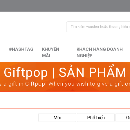
#HASHTAG
KHUYẾN
KHÁCH HÀNG DOANH
MÃI
NGHIỆP
Giftpop | SẢN PHẨM
 a gift in Giftpop! When you wish to give a gift 
Mới
Phổ biến
G