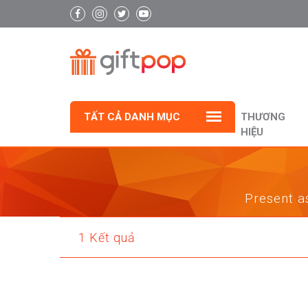
TẤT CẢ DANH MỤC
THƯƠNG
HIỆU
Present as
1 Kết quả