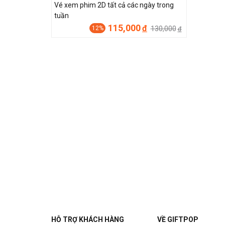
Vé xem phim 2D tất cả các ngày trong
tuần
115,000
đ
130,000
12%
đ
HỖ TRỢ KHÁCH HÀNG
VỀ GIFTPOP