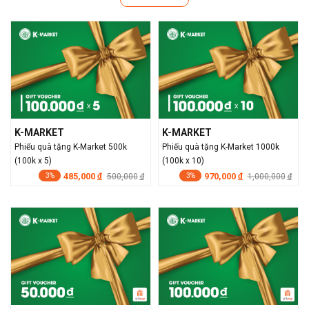
K-MARKET
K-MARKET
Phiếu quà tặng K-Market 500k
Phiếu quà tặng K-Market 1000k
(100k x 5)
(100k x 10)
485,000
970,000
đ
500,000
đ
1,000,000
đ
đ
3%
3%