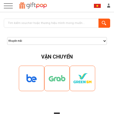
VẬN CHUYỂN
ĐĂNG NHẬP
ĐĂNG KÝ