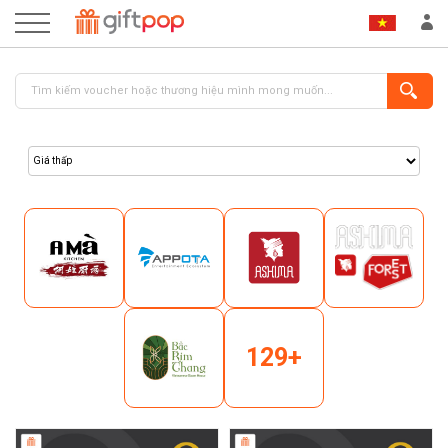
ĐĂNG NHẬP
ĐĂNG KÝ
129+