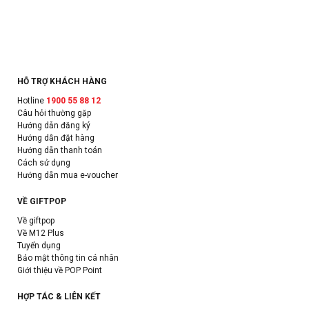
HỖ TRỢ KHÁCH HÀNG
Hotline
1900 55 88 12
Câu hỏi thường gặp
Hướng dẫn đăng ký
Hướng dẫn đặt hàng
Hướng dẫn thanh toán
Cách sử dụng
Hướng dẫn mua e-voucher
VỀ GIFTPOP
Về giftpop
Về M12 Plus
Tuyển dụng
Bảo mật thông tin cá nhân
Giới thiệu về POP Point
HỢP TÁC & LIÊN KẾT