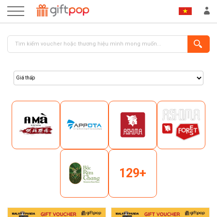
ĐĂNG NHẬP
ĐĂNG KÝ
129+