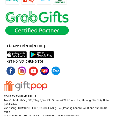
TẢI APP TRÊN ĐIỆN THOẠI
KẾT NỐI VỚI CHÚNG TÔI
CÔNG TY TNHH M12 PLUS
Trụ sở chính: Phòng 305, Tầng 3, Tòa Riki Office, số 225 Quan Hoa, Phường Cầu Giấy, Thành
phố Hà Nội.
Văn phòng HCM: CirCO Lầu 1, Số 384 Hoàng Diệu, Phường Khánh Hội, Thành phố Hồ Chí
Minh.
COPYRIGHT © 1998 - 2018 GIFTPOP.VN ALL RIGHTS RESERVED