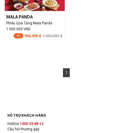
MALA PANDA
Phiếu Quà Tặng Mala Panda
1.000.000 VND
960,000
đ
1,000,000
đ
4%
1
HỖ TRỢ KHÁCH HÀNG
Hotline
1900 55 88 12
Câu hỏi thường gặp