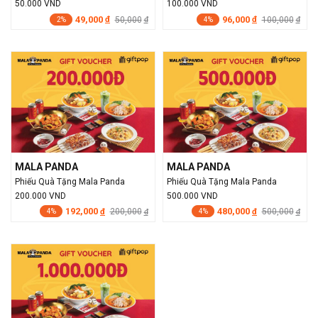
50.000 VND
100.000 VND
49,000
96,000
đ
50,000
đ
100,000
đ
đ
2%
4%
MALA PANDA
MALA PANDA
Phiếu Quà Tặng Mala Panda
Phiếu Quà Tặng Mala Panda
200.000 VND
500.000 VND
192,000
480,000
đ
200,000
đ
500,000
đ
đ
4%
4%