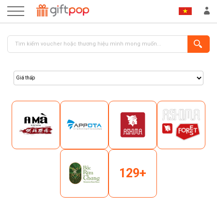
ĐĂNG NHẬP
ĐĂNG KÝ
129+