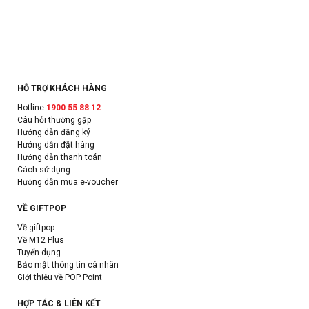
HỖ TRỢ KHÁCH HÀNG
Hotline
1900 55 88 12
Câu hỏi thường gặp
Hướng dẫn đăng ký
Hướng dẫn đặt hàng
Hướng dẫn thanh toán
Cách sử dụng
Hướng dẫn mua e-voucher
VỀ GIFTPOP
Về giftpop
Về M12 Plus
Tuyển dụng
Bảo mật thông tin cá nhân
Giới thiệu về POP Point
HỢP TÁC & LIÊN KẾT