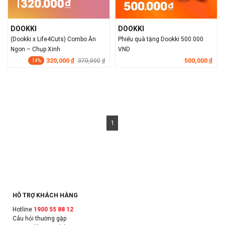
DOOKKI
DOOKKI
(Dookki x Life4Cuts) Combo Ăn
Phiếu quà tặng Dookki 500.000
Ngon – Chụp Xinh
VND
320,000
500,000
đ
370,000
đ
đ
14%
1
HỖ TRỢ KHÁCH HÀNG
Hotline
1900 55 88 12
Câu hỏi thường gặp