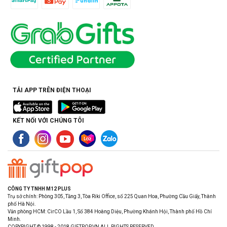
TẢI APP TRÊN ĐIỆN THOẠI
KẾT NỐI VỚI CHÚNG TÔI
CÔNG TY TNHH M12 PLUS
Trụ sở chính: Phòng 305, Tầng 3, Tòa Riki Office, số 225 Quan Hoa, Phường Cầu Giấy, Thành
phố Hà Nội.
Văn phòng HCM: CirCO Lầu 1, Số 384 Hoàng Diệu, Phường Khánh Hội, Thành phố Hồ Chí
Minh.
COPYRIGHT © 1998 - 2018 GIFTPOP.VN ALL RIGHTS RESERVED