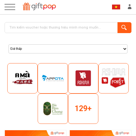
ĐĂNG NHẬP
ĐĂNG KÝ
129+