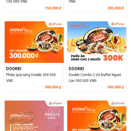
150.000 VNĐ
VND
150,000
200,000
đ
đ
DOOKKI
DOOKKI
Phiếu quà tặng Dookki 300.000
Dookki Combo 2 Vé Buffet Người
VND
Lớn 300.000 VNĐ
300,000
300,000
đ
đ