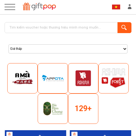
ĐĂNG NHẬP
ĐĂNG KÝ
129+