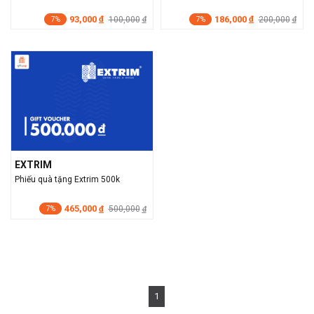
93,000
186,000
đ
100,000
đ
200,000
đ
đ
7%
7%
EXTRIM
Phiếu quà tặng Extrim 500k
465,000
đ
500,000
đ
7%
1