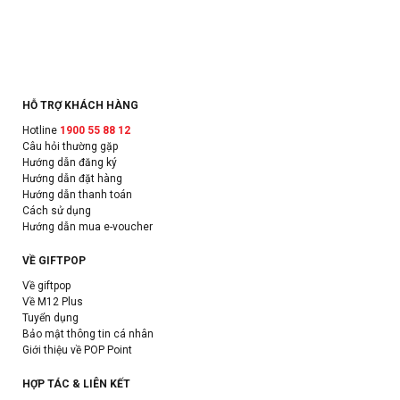
HỖ TRỢ KHÁCH HÀNG
Hotline
1900 55 88 12
Câu hỏi thường gặp
Hướng dẫn đăng ký
Hướng dẫn đặt hàng
Hướng dẫn thanh toán
Cách sử dụng
Hướng dẫn mua e-voucher
VỀ GIFTPOP
Về giftpop
Về M12 Plus
Tuyển dụng
Bảo mật thông tin cá nhân
Giới thiệu về POP Point
HỢP TÁC & LIÊN KẾT