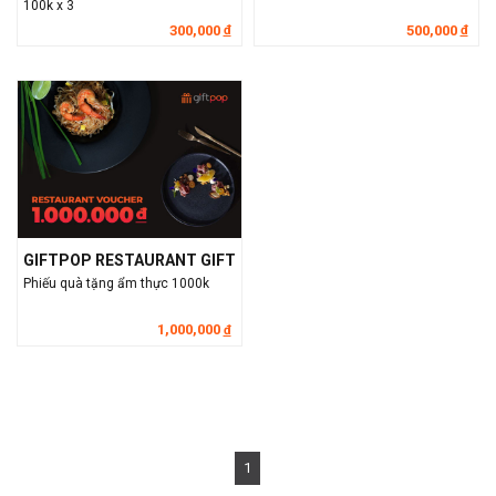
100k x 3
300,000
500,000
đ
đ
GIFTPOP RESTAURANT GIFT
Phiếu quà tặng ẩm thực 1000k
1,000,000
đ
1