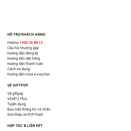
HỖ TRỢ KHÁCH HÀNG
Hotline
1900 55 88 12
Câu hỏi thường gặp
Hướng dẫn đăng ký
Hướng dẫn đặt hàng
Hướng dẫn thanh toán
Cách sử dụng
Hướng dẫn mua e-voucher
VỀ GIFTPOP
Về giftpop
Về M12 Plus
Tuyển dụng
Bảo mật thông tin cá nhân
Giới thiệu về POP Point
HỢP TÁC & LIÊN KẾT