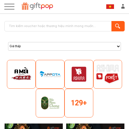
ĐĂNG NHẬP
ĐĂNG KÝ
129+