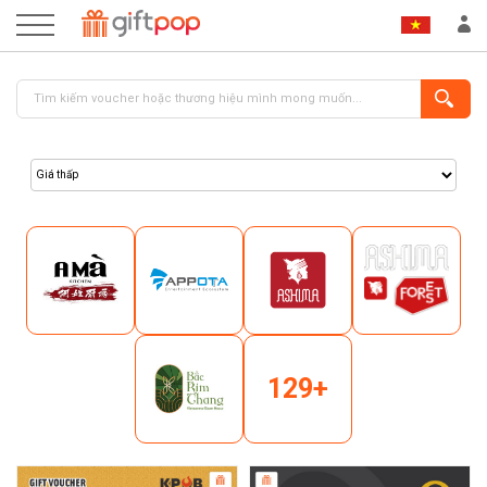
ĐĂNG NHẬP
ĐĂNG KÝ
129+