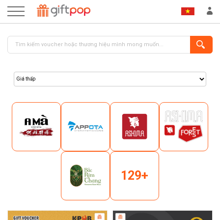
ĐĂNG NHẬP
ĐĂNG KÝ
129+