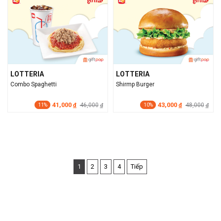
LOTTERIA
LOTTERIA
Combo Spaghetti
Shirmp Burger
41,000
43,000
đ
46,000
đ
48,000
đ
đ
11%
10%
1
2
3
4
Tiếp