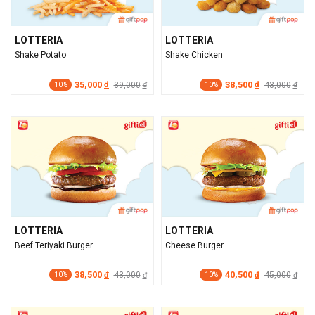
LOTTERIA
LOTTERIA
Shake Potato
Shake Chicken
35,000
38,500
đ
39,000
đ
43,000
đ
đ
10%
10%
LOTTERIA
LOTTERIA
Beef Teriyaki Burger
Cheese Burger
38,500
40,500
đ
43,000
đ
45,000
đ
đ
10%
10%