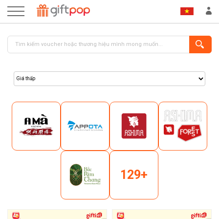
ĐĂNG NHẬP
ĐĂNG KÝ
129+