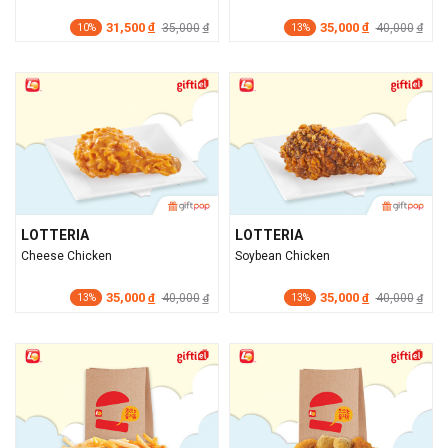
31,500
35,000
đ
35,000
đ
40,000
đ
đ
10%
13%
LOTTERIA
LOTTERIA
Cheese Chicken
Soybean Chicken
35,000
35,000
đ
40,000
đ
40,000
đ
đ
13%
13%