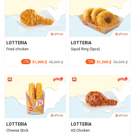
LOTTERIA
LOTTERIA
Fried chicken
Squid Ring (5pcs)
31,000
31,500
đ
35,000
đ
35,000
đ
đ
11%
10%
LOTTERIA
LOTTERIA
Cheese Stick
HS Chicken