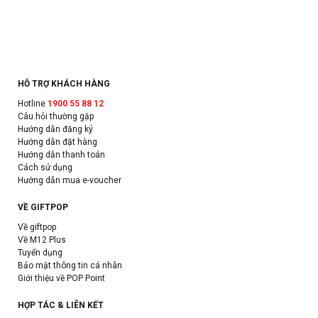
HỖ TRỢ KHÁCH HÀNG
Hotline
1900 55 88 12
Câu hỏi thường gặp
Hướng dẫn đăng ký
Hướng dẫn đặt hàng
Hướng dẫn thanh toán
Cách sử dụng
Hướng dẫn mua e-voucher
VỀ GIFTPOP
Về giftpop
Về M12 Plus
Tuyển dụng
Bảo mật thông tin cá nhân
Giới thiệu về POP Point
HỢP TÁC & LIÊN KẾT