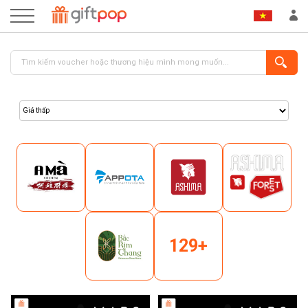
ĐĂNG NHẬP
ĐĂNG KÝ
129+