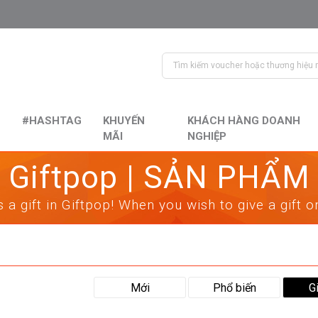
#HASHTAG
KHUYẾN
KHÁCH HÀNG DOANH
MÃI
NGHIỆP
Giftpop | SẢN PHẨM
 a gift in Giftpop! When you wish to give a gift 
Mới
Phổ biến
G