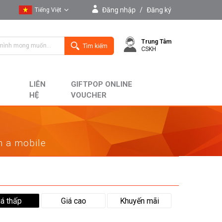
Đăng nhập
/
Đăng ký
Tiếng Việt
Tiếng Việt
Trung Tâm
English
Tìm kiếm
CSKH
LIÊN
GIFTPOP ONLINE
HỆ
VOUCHER
on a mobile
iá thấp
Giá cao
Khuyến mãi