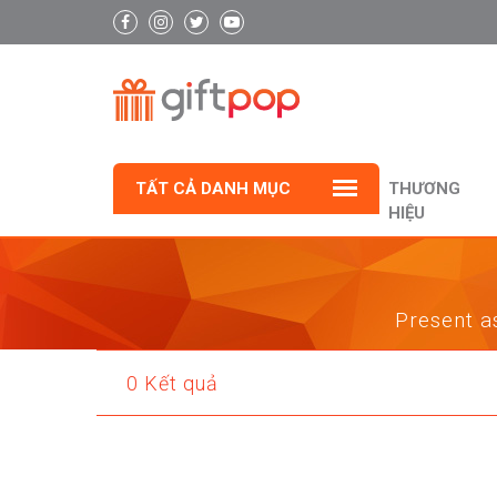
TẤT CẢ DANH MỤC
THƯƠNG
HIỆU
Present as
0 Kết quả