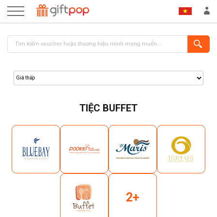
TIỆC BUFFET
ĐĂNG NHẬP
ĐĂNG KÝ
2+