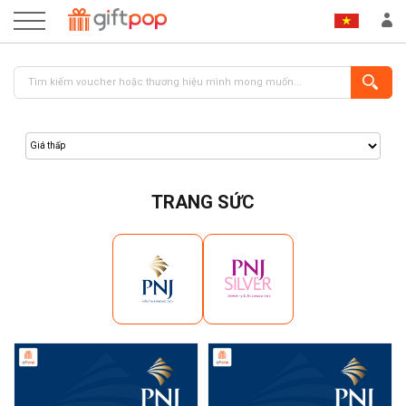
TRANG SỨC
ĐĂNG NHẬP
ĐĂNG KÝ