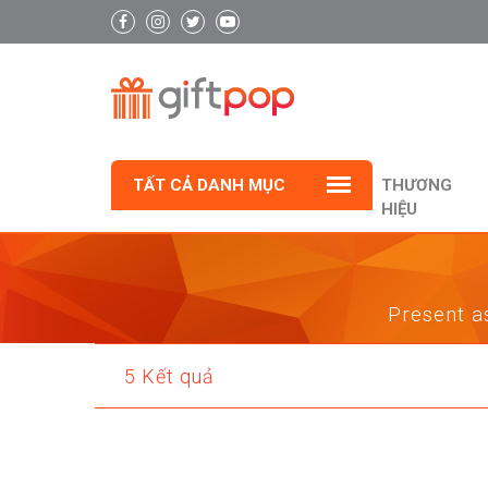
TẤT CẢ DANH MỤC
THƯƠNG
HIỆU
Present as
5 Kết quả