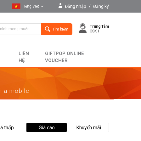
Đăng nhập
/
Đăng ký
Tiếng Việt
Tiếng Việt
Trung Tâm
English
Tìm kiếm
CSKH
LIÊN
GIFTPOP ONLINE
HỆ
VOUCHER
on a mobile
iá thấp
Giá cao
Khuyến mãi