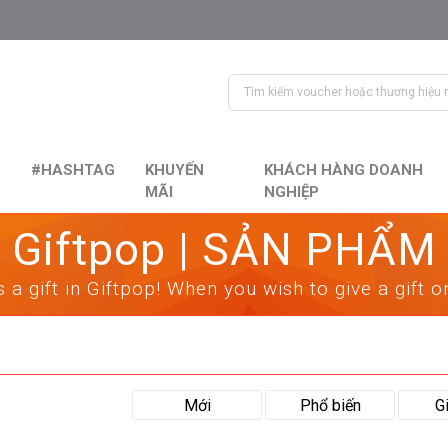
#HASHTAG
KHUYẾN
KHÁCH HÀNG DOANH
MÃI
NGHIỆP
Giftpop | SẢN PHẨM
 a gift in Giftpop! When you wish to give a gift 
Mới
Phổ biến
G