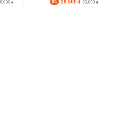
28,500
đ
0,000
30,000
5%
đ
đ