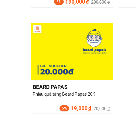
190,000
đ
200,000
5%
đ
BEARD PAPAS
Phiếu quà tặng Beard Papas 20K
19,000
đ
20,000
5%
đ