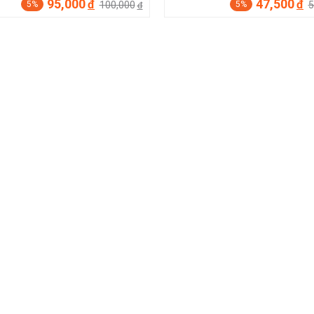
95,000
47,500
đ
đ
100,000
5
5%
5%
đ