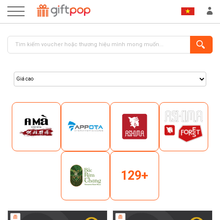
ĐĂNG NHẬP
ĐĂNG KÝ
129+