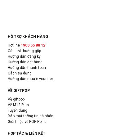
HỖ TRỢ KHÁCH HÀNG
Hotline
1900 55 88 12
Câu hỏi thường gặp
Hướng dẫn đăng ký
Hướng dẫn đặt hàng
Hướng dẫn thanh toán
Cách sử dụng
Hướng dẫn mua e-voucher
VỀ GIFTPOP
Về giftpop
Về M12 Plus
Tuyển dụng
Bảo mật thông tin cá nhân
Giới thiệu về POP Point
HỢP TÁC & LIÊN KẾT