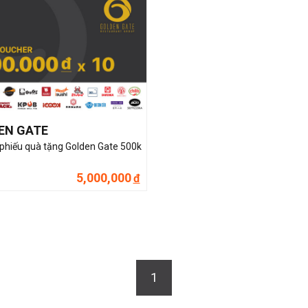
EN GATE
hiếu quà tặng Golden Gate 500k
5,000,000
đ
1