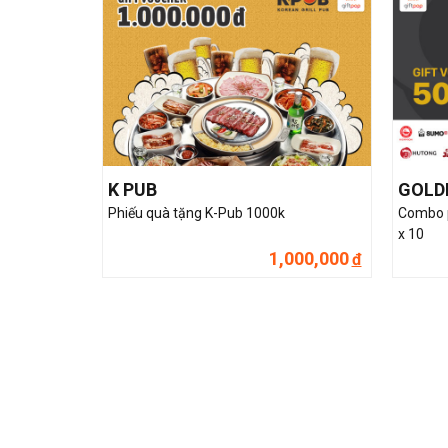
K PUB
GOLD
Phiếu quà tặng K-Pub 1000k
Combo p
x 10
1,000,000
đ