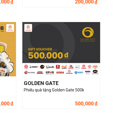
,000
200,000
đ
đ
GOLDEN GATE
Phiếu quà tặng Golden Gate 500k
,000
500,000
đ
đ