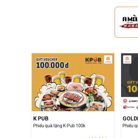
K PUB
GOLD
Phiếu quà tặng K-Pub 100k
Phiếu q