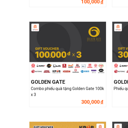
100,000
đ
GOLDEN GATE
GOLD
Combo phiếu quà tặng Golden Gate 100k
Phiếu q
x 3
300,000
đ