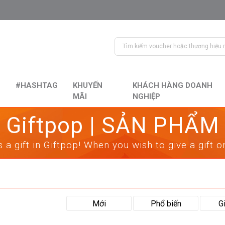
#HASHTAG
KHUYẾN
KHÁCH HÀNG DOANH
MÃI
NGHIỆP
Giftpop | SẢN PHẨM
 a gift in Giftpop! When you wish to give a gift 
Mới
Phổ biến
G