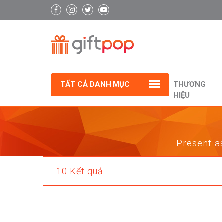
TẤT CẢ DANH MỤC
THƯƠNG
HIỆU
Present as
10 Kết quả