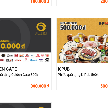
100,000
200
đ
EN GATE
K PUB
uà tặng Golden Gate 300k
Phiếu quà tặng K-Pub 500k
300,000
500
đ