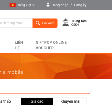
Đăng nhập
/
Đăng ký
Tiếng Việt
Tiếng Việt
Trung Tâm
English
Tìm kiếm
CSKH
LIÊN
GIFTPOP ONLINE
HỆ
VOUCHER
on a mobile
iá thấp
Giá cao
Khuyến mãi