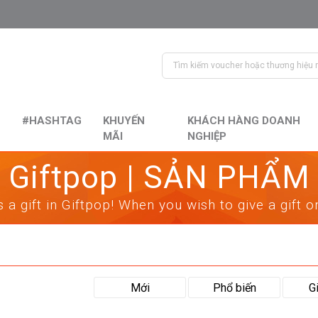
#HASHTAG
KHUYẾN
KHÁCH HÀNG DOANH
MÃI
NGHIỆP
Giftpop | SẢN PHẨM
 a gift in Giftpop! When you wish to give a gift 
Mới
Phổ biến
G