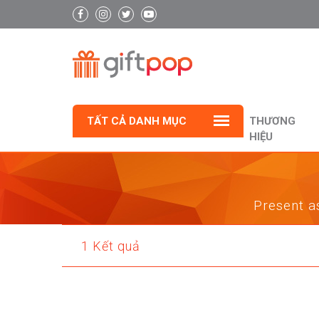
TẤT CẢ DANH MỤC
THƯƠNG
HIỆU
Present as
1 Kết quả