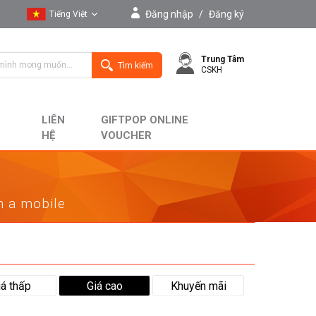
Đăng nhập
/
Đăng ký
Tiếng Việt
Tiếng Việt
Trung Tâm
English
Tìm kiếm
CSKH
LIÊN
GIFTPOP ONLINE
HỆ
VOUCHER
on a mobile
iá thấp
Giá cao
Khuyến mãi