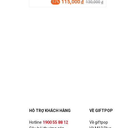
115,000
đ
130,000
12%
đ
HỖ TRỢ KHÁCH HÀNG
VỀ GIFTPOP
Hotline
1900 55 88 12
Về giftpop