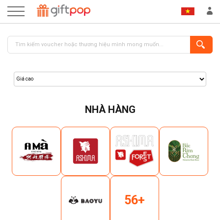
NHÀ HÀNG
ĐĂNG NHẬP
ĐĂNG KÝ
56+