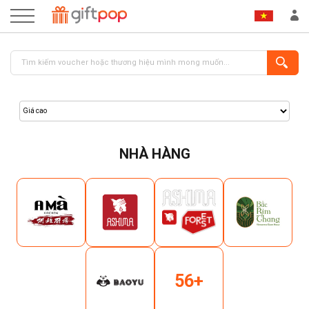
NHÀ HÀNG
ĐĂNG NHẬP
ĐĂNG KÝ
56+