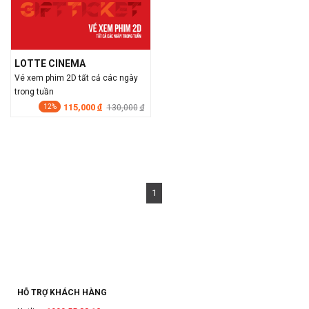
LOTTE CINEMA
Vé xem phim 2D tất cả các ngày
trong tuần
115,000
đ
130,000
đ
12%
1
HỖ TRỢ KHÁCH HÀNG