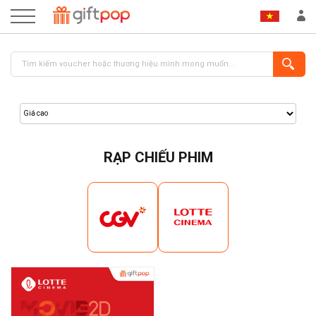
RẠP CHIẾU PHIM
ĐĂNG NHẬP
ĐĂNG KÝ