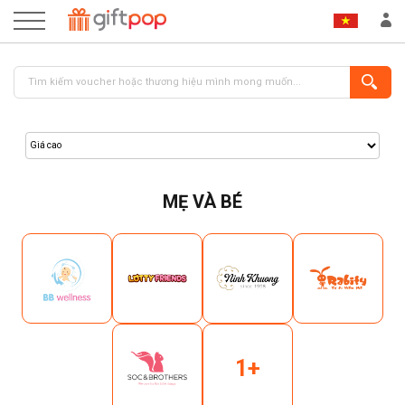
MẸ VÀ BÉ
ĐĂNG NHẬP
ĐĂNG KÝ
1+