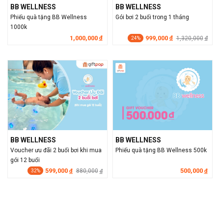
BB WELLNESS
BB WELLNESS
Phiếu quà tặng BB Wellness
Gói bơi 2 buổi trong 1 tháng
1000k
1,000,000
999,000
đ
đ
1,320,000
đ
24%
BB WELLNESS
BB WELLNESS
Voucher ưu đãi 2 buổi bơi khi mua
Phiếu quà tặng BB Wellness 500k
gói 12 buổi
599,000
500,000
đ
880,000
đ
đ
32%