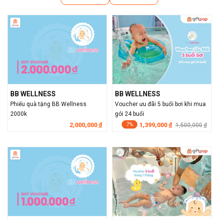
BB WELLNESS
BB WELLNESS
Phiếu quà tặng BB Wellness
Voucher ưu đãi 5 buổi bơi khi mua
2000k
gói 24 buổi
2,000,000
1,399,000
đ
đ
1,500,000
đ
7%