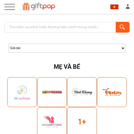
MẸ VÀ BÉ
ĐĂNG NHẬP
ĐĂNG KÝ
1+