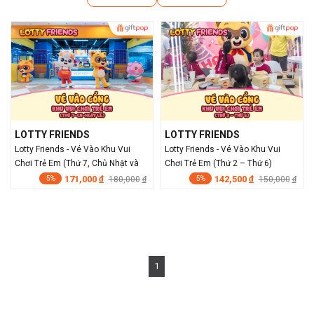
LOTTY FRIENDS
LOTTY FRIENDS
Lotty Friends - Vé Vào Khu Vui
Lotty Friends - Vé Vào Khu Vui
Chơi Trẻ Em (Thứ 7, Chủ Nhật và
Chơi Trẻ Em (Thứ 2 – Thứ 6)
Ngày Lễ)
171,000
142,500
đ
180,000
đ
150,000
đ
đ
5%
5%
1