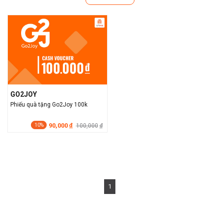
GO2JOY
Phiếu quà tặng Go2Joy 100k
90,000
đ
100,000
đ
10%
1