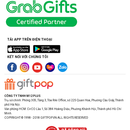
TẢI APP TRÊN ĐIỆN THOẠI
KẾT NỐI VỚI CHÚNG TÔI
CÔNG TY TNHH M12 PLUS
Trụ sở chính: Phòng 305, Tầng 3, Tòa Riki Office, số 225 Quan Hoa, Phường Cầu Giấy, Thành
phố Hà Nội.
Văn phòng HCM: CirCO Lầu 1, Số 384 Hoàng Diệu, Phường Khánh Hội, Thành phố Hồ Chí
Minh.
COPYRIGHT © 1998 - 2018 GIFTPOP.VN ALL RIGHTS RESERVED