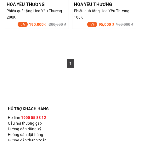
HOA YÊU THƯƠNG
HOA YÊU THƯƠNG
Phiếu quà tặng Hoa Yêu Thương
Phiếu quà tặng Hoa Yêu Thương
200K
100K
190,000
95,000
đ
200,000
đ
100,000
đ
đ
5%
5%
1
HỖ TRỢ KHÁCH HÀNG
Hotline
1900 55 88 12
Câu hỏi thường gặp
Hướng dẫn đăng ký
Hướng dẫn đặt hàng
Hướng dẫn thanh toán