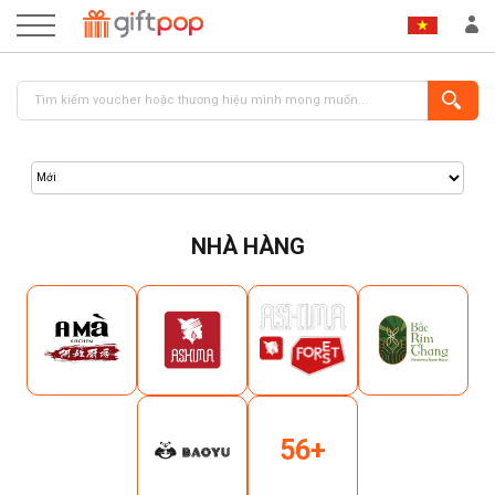
NHÀ HÀNG
ĐĂNG NHẬP
ĐĂNG KÝ
56+